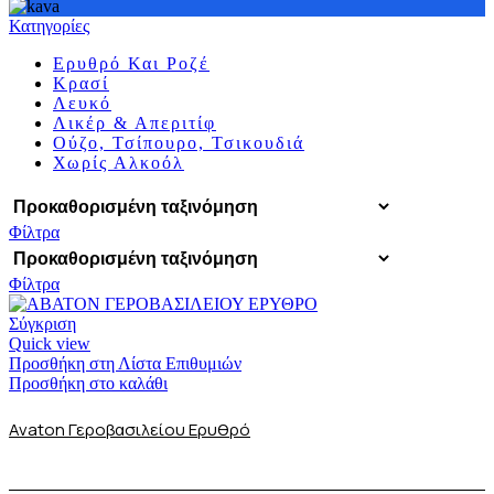
Κατηγορίες
Ερυθρό Και Ροζέ
Κρασί
Λευκό
Λικέρ & Απεριτίφ
Ούζο, Τσίπουρο, Τσικουδιά
Χωρίς Αλκοόλ
Φίλτρα
Φίλτρα
Σύγκριση
Quick view
Προσθήκη στη Λίστα Επιθυμιών
Προσθήκη στο καλάθι
Avaton Γεροβασιλείου Ερυθρό