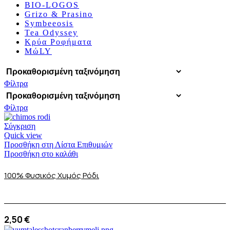
BIO-LOGOS
Grizo & Prasino
Symbeeosis
Tea Odyssey
Κρύα Ροφήματα
ΜώLY
Φίλτρα
Φίλτρα
Σύγκριση
Quick view
Προσθήκη στη Λίστα Επιθυμιών
Προσθήκη στο καλάθι
100% Φυσικός Χυμός Ρόδι
2,50
€