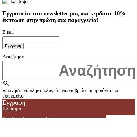
Εγγραφείτε στο newsletter μας και κερδίστε
10%
έκπτωση στην πρώτη σας παραγγελία!
Email
Αναζήτηση
Ξεκινήστε να πληκτρολογείτε για να βρείτε τα προϊόντα που
επιθυμείτε.
Καλάθι αγορών
Εγγραφή
Σύγκριση
0
Λίστα επιθυμιών
Κλείσιμο
Κλείσιμο
0
items
Καλάθι
GIFTBOXES
HOT
Δεν έχετε λογαριασμό;
ΠΡΟΣΦΟΡΈΣ
%
ΓΑΣΤΡΟΝΟΜΙΚΌΣ ΧΆΡΤΗΣ
Δημιουργία λογαριασμού
BUNDLES ΠΡΟΪΌΝΤΩΝ