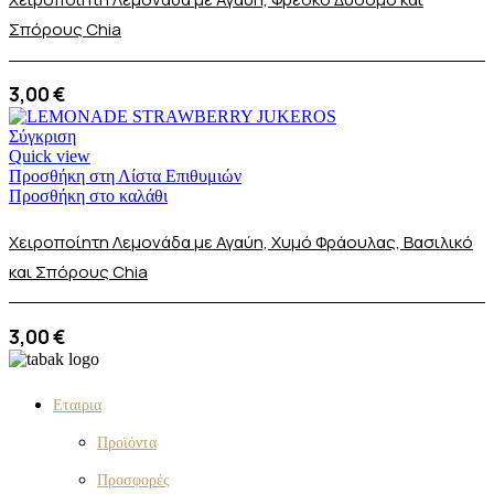
Σπόρους Chia
3,00
€
Σύγκριση
Quick view
Προσθήκη στη Λίστα Επιθυμιών
Προσθήκη στο καλάθι
Χειροποίητη Λεμονάδα με Αγαύη, Χυμό Φράουλας, Βασιλικό
και Σπόρους Chia
3,00
€
Eταιρια
Προϊόντα
Προσφορές